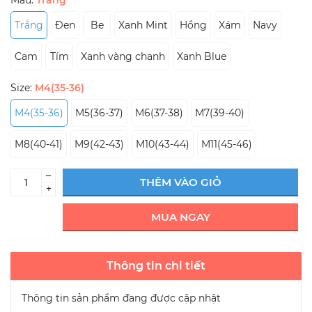
Mẫu:
Trắng
Trắng
Đen
Be
Xanh Mint
Hồng
Xám
Navy
Cam
Tím
Xanh vàng chanh
Xanh Blue
Size:
M4(35-36)
M4(35-36)
M5(36-37)
M6(37-38)
M7(39-40)
M8(40-41)
M9(42-43)
M10(43-44)
M11(45-46)
–
THÊM VÀO GIỎ
+
MUA NGAY
Thông tin chi tiết
Thông tin sản phẩm đang được cập nhật