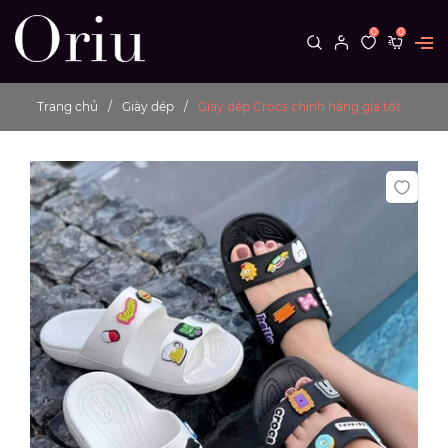
0
0
Trang chủ
Giày dép
Giày dép Crocs chính hãng giá tốt