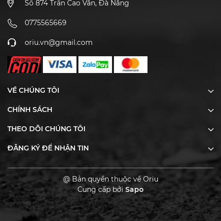
Số 874 Trần Cao Vân, Đà Nẵng
0775565669
oriu.vn@gmail.com
VỀ CHÚNG TÔI
CHÍNH SÁCH
THEO DÕI CHÚNG TÔI
ĐĂNG KÝ ĐỂ NHẬN TIN
@ Bản quyền thuộc về Oriu
Cung cấp bởi
Sapo