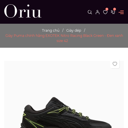
0
0
Trang chủ
Giày dép
Giày Puma chính hãng EXOTEK Nitro Racing Black Green - Đen xanh
size 42