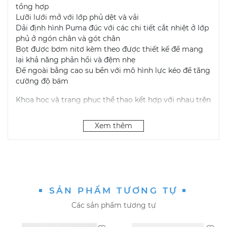
tổng hợp
Lưỡi lưới mở với lớp phủ dệt và vải
Dải định hình Puma đúc với các chi tiết cắt nhiệt ở lớp
phủ ở ngón chân và gót chân
Bọt được bơm nitơ kèm theo được thiết kế để mang
lại khả năng phản hồi và đệm nhẹ
Đế ngoài bằng cao su bền với mô hình lực kéo để tăng
cường độ bám
Khoa học và trang phục thể thao kết hợp với nhau trên
Giày thông thường Puma Exotek NITRO dành cho
nam, được thiết kế với kỹ thuật chính xác của dòng
Xem thêm
chạy hiệu suất của Puma nhưng hướng đến tốc độ
chậm hơn trong cuộc sống hàng ngày của bạn. Ảnh
hưởng công nghệ và các bản hit Puma vượt thời gian
kết hợp với nhau để tạo nên một diện mạo mới mẻ và
sự hồi sinh năng lượng phản ứng nhanh, sự kết hợp lý
tưởng giữa thời trang và chức năng.
SẢN PHẨM TƯƠNG TỰ
Các sản phẩm tương tự