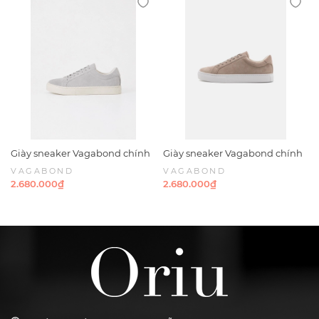
Giày sneaker Vagabond chính
Giày sneaker Vagabond chính
hãng Paul 2.0 Suede Grey -
hãng Paul 2.0 Suede Taupe -
VAGABOND
VAGABOND
Xám da lộn
Nâu nhạt Da lộn
2.680.000₫
2.680.000₫