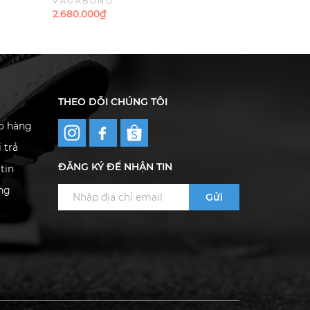
VAGABOND
VAGABON
trắng
- Trắng - Da
2.680.000₫
2.680.000₫
THEO DÕI CHÚNG TÔI
ao hàng
 trả
ĐĂNG KÝ ĐỂ NHẬN TIN
tin
ng
Gửi