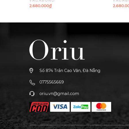
VAGABOND
VAGAB
lộn
2.680.000₫
2.680.0
Số 874 Trần Cao Vân, Đà Nẵng
0775565669
oriu.vn@gmail.com