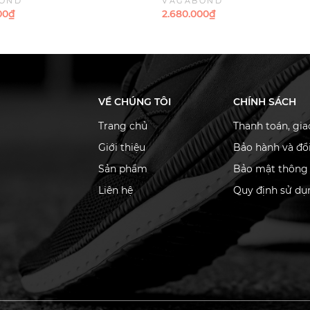
OND
VAGABOND
Suede - Đen da lộn
00₫
2.680.000₫
VỀ CHÚNG TÔI
CHÍNH SÁCH
Trang chủ
Thanh toán, gi
Giới thiệu
Bảo hành và đổi
Sản phẩm
Bảo mật thông 
Liên hệ
Quy định sử dụ