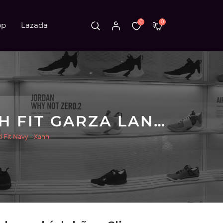
0
0
op
Lazada
GIÀY SKECHERS CHÍNH HÃNG SLIP-INS ARCH FIT GARZA LANGSTON RELAXED FIT NAVY - XANH
d Fit Navy - Xanh