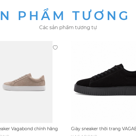
N PHẨM TƯƠNG
Các sản phẩm tương tự
eaker Vagabond chính hãng
Giày sneaker thời trang VA
0 Suede Taupe - Nâu nhạt Da
Derek low-top sneakers All bla