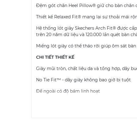
Đệm gót chân Heel Pillow® giữ cho bàn chân c
Thiết kế Relaxed Fit® mang lại sự thoải mái rộ
Hệ thống lót giày Skechers Arch Fit® được cấ
trên 20 năm dữ liệu và 120.000 lần quét bàn c
Miếng lót giày có thể tháo rời giúp ôm sát bà
CHI TIẾT THIẾT KẾ
Giày mũi tròn, chất liệu da và tổng hợp, dây bu
No Tie Fit™ - dây giày không bao giờ bị tuột
Đế ngoài có độ bám linh hoạt
Chiều cao gót 1 1/2 inch
Chi tiết logo Skechers® và Arch Fit®