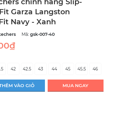
chers chính hãng Slip-
 Fit Garza Langston
Fit Navy - Xanh
kechers
Mã:
gsk-007-40
000₫
.5
42
42.5
43
44
45
45.5
46
THÊM VÀO GIỎ
MUA NGAY