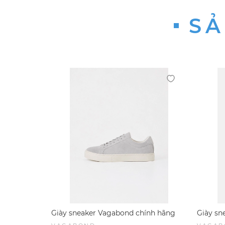
SẢ
Giày sneaker Vagabond chính hãng
Giày sn
Paul 2.0 Suede Grey - Xám da lộn
Paul 2.