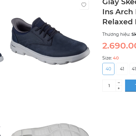
Giày Ske
Ins Arch
Relaxed 
Thương hiệu:
S
2.690.
Size:
40
40
41
41
–
+