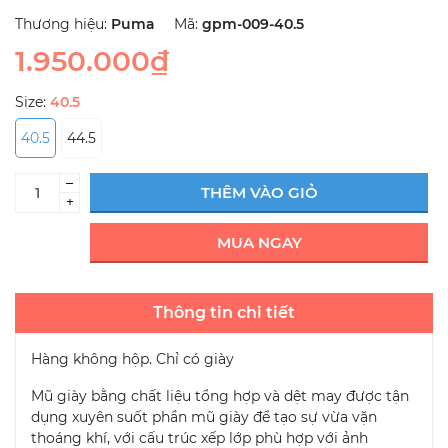
Thương hiệu:
Puma
Mã:
gpm-009-40.5
1.950.000₫
Size:
40.5
40.5
44.5
–
THÊM VÀO GIỎ
+
MUA NGAY
Thông tin chi tiết
Hàng không hộp. Chỉ có giày
Mũ giày bằng chất liệu tổng hợp và dệt may được tận
dụng xuyên suốt phần mũ giày để tạo sự vừa vặn
thoáng khí, với cấu trúc xếp lớp phù hợp với ảnh