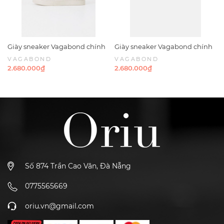
Giày sneaker Vagabond chính
Giày sneaker Vagabond chính
hãng Paul 2.0 Suede Grey -
hãng Paul 2.0 Suede Taupe -
VAGABOND
VAGABOND
Xám da lộn
Nâu nhạt Da lộn
2.680.000₫
2.680.000₫
Số 874 Trần Cao Vân, Đà Nẵng
0775565669
oriu.vn@gmail.com