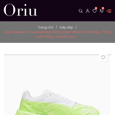
0
0
Trang chủ
Giày dép
Giày Sneaker Puma Velophasis Slime Green White chính hãng - Trắng
Xanh Neon- size 40.5 44.5