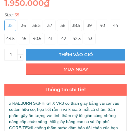
1.950.000₫
Size:
35
35
36
36.5
37
38
38.5
39
40
44
44.5
45
40.5
41
42
42.5
43
–
THÊM VÀO GIỎ
+
MUA NGAY
Thông tin chi tiết
x RAEBURN Sk8-Hi GTX VR3 có thân giày bằng vải canvas
cotton hữu cơ, họa tiết rằn ri và khóa ở mắt cá chân. Sản
phẩm gây ấn tượng với tính thẩm mỹ tối giản cùng những
nâng cấp chức năng. Mũi giày bằng cao su và lớp phủ
GORE-TEX® chống thấm nước đảm bảo đôi chân của bạn