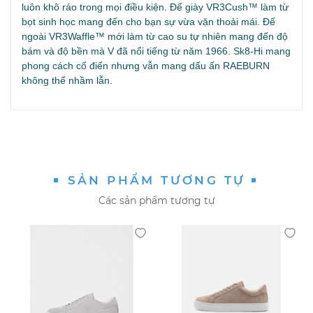
luôn khô ráo trong mọi điều kiện. Đế giày VR3Cush™ làm từ
bọt sinh học mang đến cho bạn sự vừa vặn thoải mái. Đế
ngoài VR3Waffle™ mới làm từ cao su tự nhiên mang đến độ
bám và độ bền mà V đã nổi tiếng từ năm 1966. Sk8-Hi mang
phong cách cổ điển nhưng vẫn mang dấu ấn RAEBURN
không thể nhầm lẫn.
SẢN PHẨM TƯƠNG TỰ
Các sản phẩm tương tự