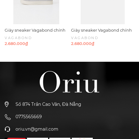
Giày sneaker Vagabond chính
Giày sneaker Vagabond chính
hãng Paul 2.0 Suede Grey -
hãng Paul 2.0 Suede Taupe -
VAGABOND
VAGABOND
Xám da lộn
Nâu nhạt Da lộn
2.680.000₫
2.680.000₫
Số 874 Trần Cao Vân, Đà Nẵng
0775565669
oriu.vn@gmail.com