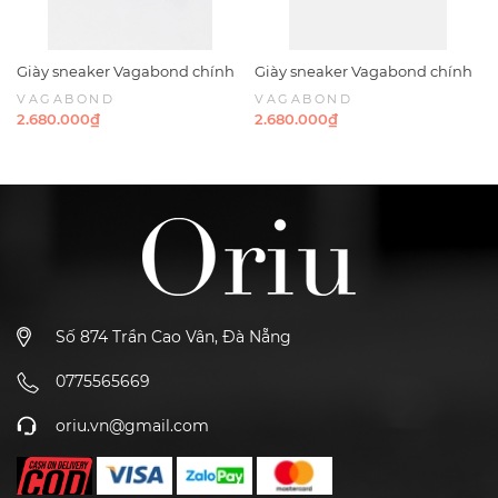
Giày sneaker Vagabond chính
Giày sneaker Vagabond chính
hãng Paul 2.0 Suede Grey -
hãng Paul 2.0 Suede Taupe -
VAGABOND
VAGABOND
Xám da lộn
Nâu nhạt Da lộn
2.680.000₫
2.680.000₫
Số 874 Trần Cao Vân, Đà Nẵng
0775565669
oriu.vn@gmail.com