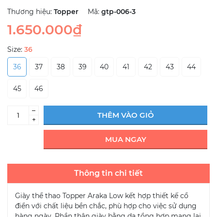
Thương hiệu:
Topper
Mã:
gtp-006-3
1.650.000₫
Size:
36
36
37
38
39
40
41
42
43
44
45
46
–
THÊM VÀO GIỎ
+
MUA NGAY
Thông tin chi tiết
Giày thể thao Topper Araka Low kết hợp thiết kế cổ
điển với chất liệu bền chắc, phù hợp cho việc sử dụng
hàng ngày. Phần thân giày bằng da tổng hợp mang lại