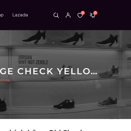
0
0
op
Lazada
GIÀY VANS CHÍNH HÃNG OLD SKOOL COTTAGE CHECK YELLOW WHITE
 White