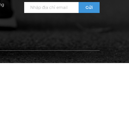
ng
Gửi