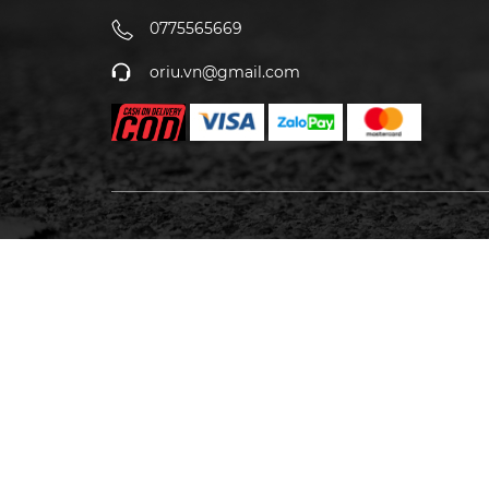
0775565669
oriu.vn@gmail.com