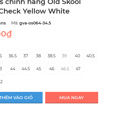
s chính hãng Old Skool
Check Yellow White
ans
Mã:
gva-os064-34.5
00₫
6
36.5
37
38
38.5
39
40
40.5
3
44
44.5
45
46
46.5
47
42
THÊM VÀO GIỎ
MUA NGAY