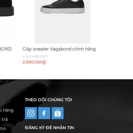
GABOND
Giày sneaker Vagabond chính hãng
Giày sneak
ck
Paul 2.0 Black White Leather - Da Đen
Derek low-
VAGABOND
VAGABON
trắng
- Trắng - Da
2.680.000₫
2.680.000₫
THEO DÕI CHÚNG TÔI
ao hàng
 trả
ĐĂNG KÝ ĐỂ NHẬN TIN
tin