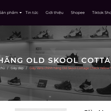
Sản phẩm
Tin tức
Giới thiệu
Shopee
Tiktok Sh
chủ
Giày dép
Giày Vans chính hãng Old Skool Cottage Check Yellow