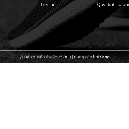
Liên hệ
Quy định sử dụ
@ Bản quyền thuộc về Oriu
|
Cung cấp bởi
Sapo