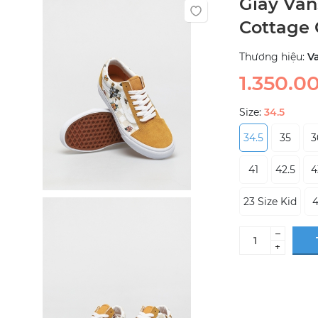
Giày Van
Cottage 
Thương hiệu:
V
1.350.0
Size:
34.5
34.5
35
3
41
42.5
4
23 Size Kid
–
+