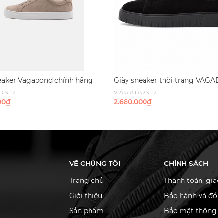
eaker Vagabond chính hãng
Giày sneaker thời trang VA
0 Suede Taupe - Nâu nhạt Da
Derek low-top sneakers All bla
OND
VAGABOND
Suede - Đen da lộn
00₫
2.680.000₫
VỀ CHÚNG TÔI
CHÍNH SÁCH
Trang chủ
Thanh toán, gi
Giới thiệu
Bảo hành và đổi
Sản phẩm
Bảo mật thông 