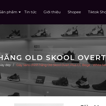
Sản phẩm
Tin tức
Giới thiệu
Shopee
Tiktok Sh
iày dép
Giày Vans chính hãng Old Skool Overt Plus CC Beige - White San