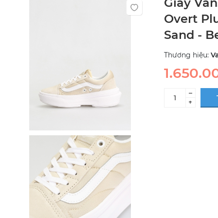
Giày Van
Overt Pl
Sand - Be
Thương hiệu:
V
1.650.0
–
+