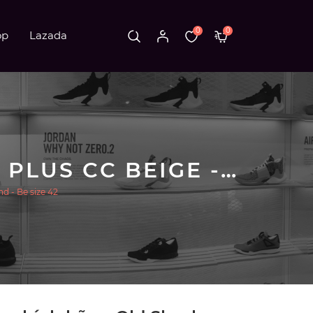
0
0
op
Lazada
GIÀY VANS CHÍNH HÃNG OLD SKOOL OVERT PLUS CC BEIGE - WHITE SAND - BE SIZE 42
d - Be size 42