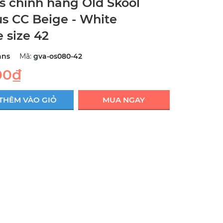
s chính hãng Old Skool
us CC Beige - White
 size 42
ans
Mã:
gva-os080-42
00₫
THÊM VÀO GIỎ
MUA NGAY