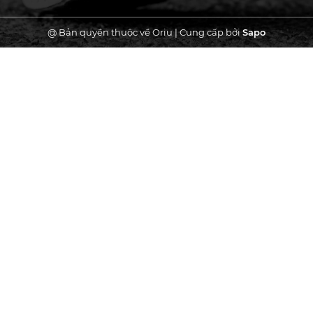
@ Bản quyền thuộc về Oriu
|
Cung cấp bởi
Sapo