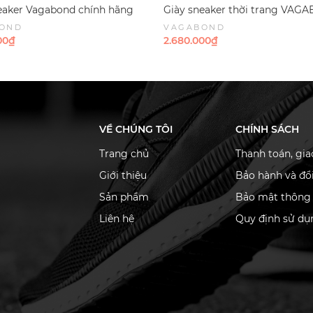
eaker Vagabond chính hãng
Giày sneaker thời trang VA
0 Suede Taupe - Nâu nhạt Da
Derek low-top sneakers All bla
OND
VAGABOND
Suede - Đen da lộn
00₫
2.680.000₫
VỀ CHÚNG TÔI
CHÍNH SÁCH
Trang chủ
Thanh toán, gi
Giới thiệu
Bảo hành và đổi
Sản phẩm
Bảo mật thông 
Liên hệ
Quy định sử dụ