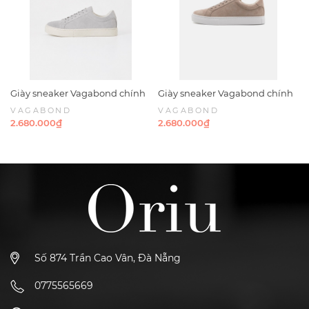
Giày sneaker Vagabond chính
Giày sneaker Vagabond chính
hãng Paul 2.0 Suede Grey -
hãng Paul 2.0 Suede Taupe -
VAGABOND
VAGABOND
Xám da lộn
Nâu nhạt Da lộn
2.680.000₫
2.680.000₫
Số 874 Trần Cao Vân, Đà Nẵng
0775565669