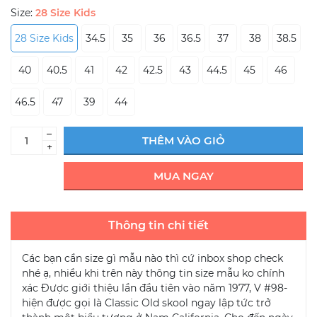
Size:
28 Size Kids
28 Size Kids
34.5
35
36
36.5
37
38
38.5
40
40.5
41
42
42.5
43
44.5
45
46
46.5
47
39
44
–
THÊM VÀO GIỎ
+
MUA NGAY
Thông tin chi tiết
Các bạn cần size gì mẫu nào thì cứ inbox shop check
nhé ạ, nhiều khi trên này thông tin size mẫu ko chính
xác Được giới thiệu lần đầu tiên vào năm 1977, V #98-
hiện được gọi là Classic Old skool ngay lập tức trở