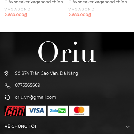
Giày sneaker Vagabond chính
Giày sneaker Vagabond chính
hãng Paul 2.0 Suede Grey -
hãng Paul 2.0 Suede Taupe -
VAGABOND
VAGABOND
Xám da lộn
Nâu nhạt Da lộn
2.680.000₫
2.680.000₫
Số 874 Trần Cao Vân, Đà Nẵng
0775565669
oriu.vn@gmail.com
VỀ CHÚNG TÔI