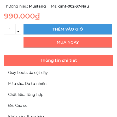
Thương hiệu:
Mustang
Mã:
gmt-002-37-Nau
990.000₫
–
THÊM VÀO GIỎ
+
MUA NGAY
Thông tin chi tiết
Giày boots da cột dây
Màu sắc: Da tự nhiên
Chất liệu: Tổng hợp
Đế: Cao su
Khóa kéo: Khóa kéo