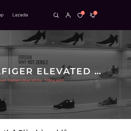
0
0
op
Lazada
[ HÀNG AUTH ] GIÀY HÀNG HIỆU TOMMY HILFIGER ELEVATED ESSENTIAL LEATHER MONOGRAM COURT TRAINERS BLUE WHITE - TRẮNG XANH
urt Trainers Blue White - Trắng xanh