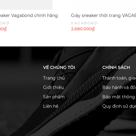
eaker Vagabond chính hãng
Giày sneaker thời trang VA
0 Suede Taupe - Nâu nhạt Da
Derek low-top sneakers All bla
OND
VAGABOND
Suede - Đen da lộn
00₫
2.680.000₫
VỀ CHÚNG TÔI
CHÍNH SÁCH
Trang chủ
Thanh toán, gi
Giới thiệu
Bảo hành và đổi
Sản phẩm
Bảo mật thông 
Liên hệ
Quy định sử dụ