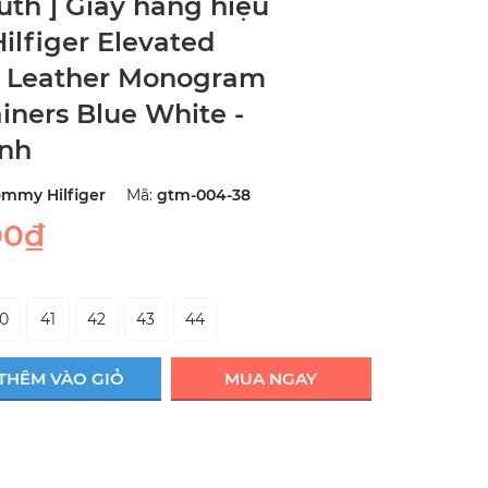
uth ] Giày hàng hiệu
lfiger Elevated
l Leather Monogram
ainers Blue White -
anh
ommy Hilfiger
Mã:
gtm-004-38
00₫
0
41
42
43
44
THÊM VÀO GIỎ
MUA NGAY