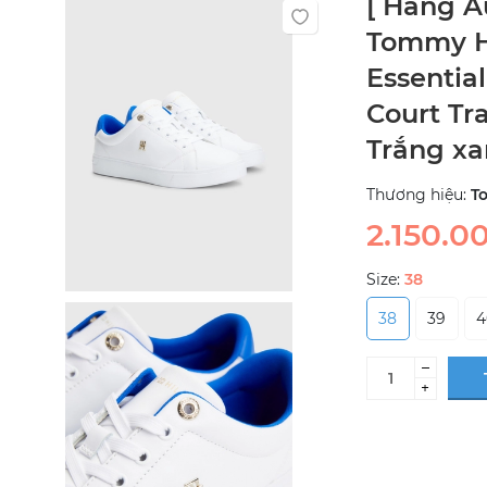
[ Hàng A
Tommy Hi
Essentia
Court Tr
Trắng x
Thương hiệu:
T
2.150.0
Size:
38
38
39
4
–
+