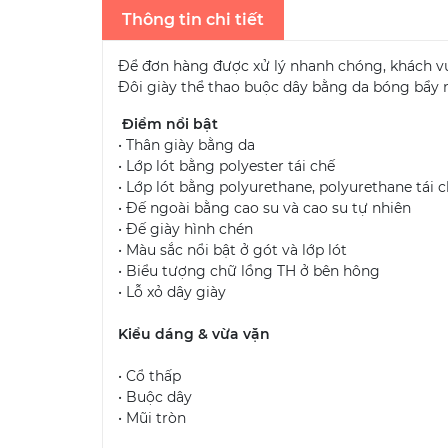
Thông tin chi tiết
Để đơn hàng được xử lý nhanh chóng, khách vui
Đôi giày thể thao buộc dây bằng da bóng bẩy
Điểm nổi bật
• Thân giày bằng da
• Lớp lót bằng polyester tái chế
• Lớp lót bằng polyurethane, polyurethane tái c
• Đế ngoài bằng cao su và cao su tự nhiên
• Đế giày hình chén
• Màu sắc nổi bật ở gót và lớp lót
• Biểu tượng chữ lồng TH ở bên hông
• Lỗ xỏ dây giày
Kiểu dáng & vừa vặn
• Cổ thấp
• Buộc dây
• Mũi tròn