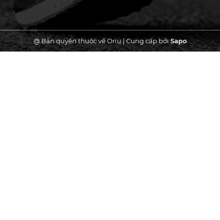
@ Bản quyền thuộc về Oriu
|
Cung cấp bởi
Sapo