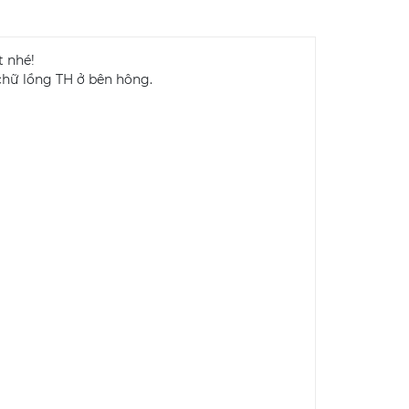
t nhé!
chữ lồng TH ở bên hông.